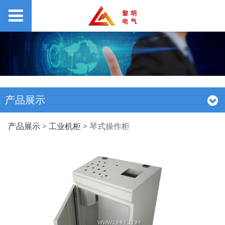
产品展示
琴式操作柜
产品展示
>
工业机柜
>
琴式操作柜