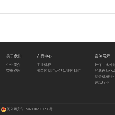
关于我们
产品中心
案例展示
企业简介
工业机柜
环保、水处
荣誉资质
出口控制柜及CE认证控制柜
经典自动化
冶金机械行
造纸行业
d
闽公网安备 35021102001233号