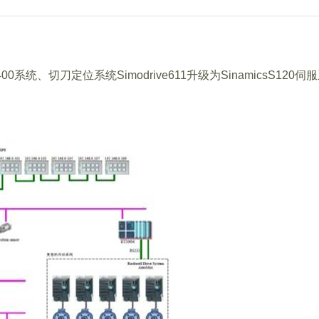
系统、切刀定位系统Simodrive611升级为SinamicsS1